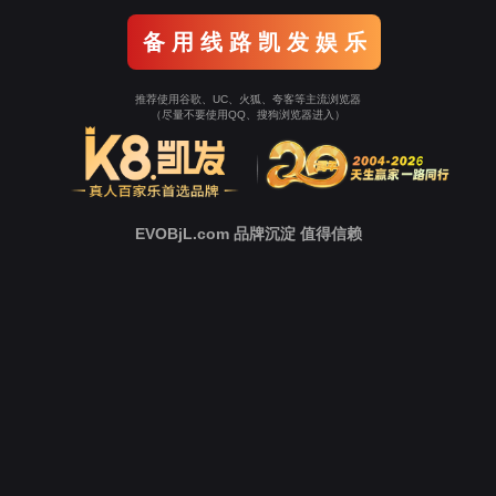
备 用 线 路 凯 发 娱 乐
推荐使用谷歌、UC、火狐、夸客等主流浏览器
（尽量不要使用QQ、搜狗浏览器进入）
EVOBjL.com 品牌沉淀 值得信赖